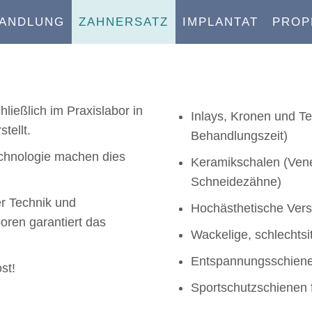
HANDLUNG
ZAHNERSATZ
IMPLANTAT
PROP
ließlich im Praxislabor in
Inlays, Kronen und Te
tellt.
Behandlungszeit)
chnologie machen dies
Keramikschalen (Vene
Schneidezähne)
r Technik und
Hochästhetische Vers
oren garantiert das
Wackelige, schlechts
Entspannungsschiene
st!
Sportschutzschienen f